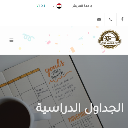
V1.0.1
جامعة العريش
hecon78@gmail.com
01257963482
Facebook
الجداول الدراسية